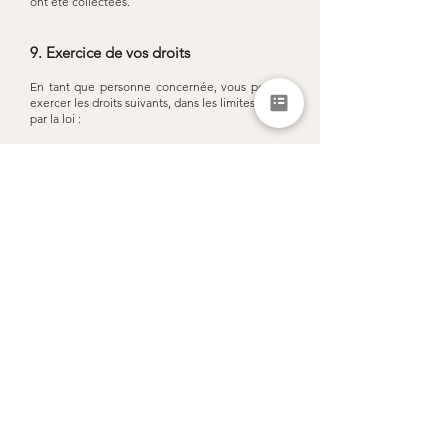
ont été collectées.
9. Exercice de vos droits
En tant que personne concernée, vous pouvez
exercer les droits suivants, dans les limites fixées
par la loi :
i. Droit d'accès [En introduisant une demande
d'accès, vous aurez accès aux données à
caractère personnel traitées par Splendid
Evasion et en obtiendrez le détail].
ii. Droit de rectification [Si vos données à
caractère personnel sont incomplètes ou
incorrectes, vous pouvez en demander la
rectification].
iii. Droit à l'oubli [En exerçant votre droit à
l'oubli, Splendid Evasion supprimera, le cas
échéant, vos données personnelles].
iv. Droit à la portabilité des données [En
demandant la portabilité de vos données
personnelles, vous recevrez, dans un format de
lecture automatique, les données personnelles
que vous avez fournies et qui sont traitées sur la