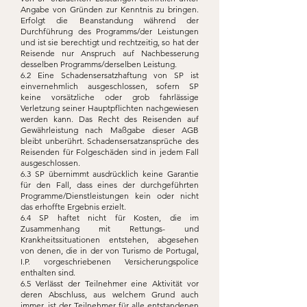
Angabe von Gründen zur Kenntnis zu bringen.
Erfolgt die Beanstandung während der
Durchführung des Programms/der Leistungen
und ist sie berechtigt und rechtzeitig, so hat der
Reisende nur Anspruch auf Nachbesserung
desselben Programms/derselben Leistung.
6.2 Eine Schadensersatzhaftung von SP ist
einvernehmlich ausgeschlossen, sofern SP
keine vorsätzliche oder grob fahrlässige
Verletzung seiner Hauptpflichten nachgewiesen
werden kann. Das Recht des Reisenden auf
Gewährleistung nach Maßgabe dieser AGB
bleibt unberührt. Schadensersatzansprüche des
Reisenden für Folgeschäden sind in jedem Fall
ausgeschlossen.
6.3 SP übernimmt ausdrücklich keine Garantie
für den Fall, dass eines der durchgeführten
Programme/Dienstleistungen kein oder nicht
das erhoffte Ergebnis erzielt.
6.4 SP haftet nicht für Kosten, die im
Zusammenhang mit Rettungs- und
Krankheitssituationen entstehen, abgesehen
von denen, die in der von Turismo de Portugal,
I.P. vorgeschriebenen Versicherungspolice
enthalten sind.
6.5 Verlässt der Teilnehmer eine Aktivität vor
deren Abschluss, aus welchem Grund auch
immer, ist der Teilnehmer für alle entstandenen