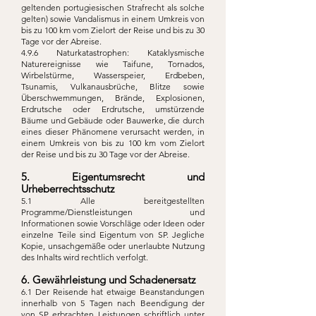
geltenden portugiesischen Strafrecht als solche
gelten) sowie Vandalismus in einem Umkreis von
bis zu 100 km vom Zielort der Reise und bis zu 30
Tage vor der Abreise.
4.9.6 Naturkatastrophen: Kataklysmische
Naturereignisse wie Taifune, Tornados,
Wirbelstürme, Wasserspeier, Erdbeben,
Tsunamis, Vulkanausbrüche, Blitze sowie
Überschwemmungen, Brände, Explosionen,
Erdrutsche oder Erdrutsche, umstürzende
Bäume und Gebäude oder Bauwerke, die durch
eines dieser Phänomene verursacht werden, in
einem Umkreis von bis zu 100 km vom Zielort
der Reise und bis zu 30 Tage vor der Abreise.
5. Eigentumsrecht und
Urheberrechtsschutz
5.1 Alle bereitgestellten
Programme/Dienstleistungen und
Informationen sowie Vorschläge oder Ideen oder
einzelne Teile sind Eigentum von SP. Jegliche
Kopie, unsachgemäße oder unerlaubte Nutzung
des Inhalts wird rechtlich verfolgt.
6. Gewährleistung und Schadenersatz
6.1 Der Reisende hat etwaige Beanstandungen
innerhalb von 5 Tagen nach Beendigung der
von SP erbrachten Leistungen schriftlich unter