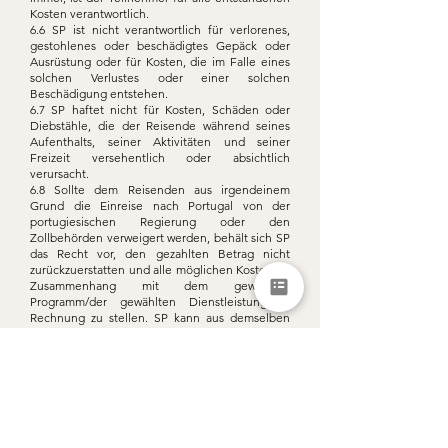
Kosten verantwortlich.
6.6 SP ist nicht verantwortlich für verlorenes,
gestohlenes oder beschädigtes Gepäck oder
Ausrüstung oder für Kosten, die im Falle eines
solchen Verlustes oder einer solchen
Beschädigung entstehen.
6.7 SP haftet nicht für Kosten, Schäden oder
Diebstähle, die der Reisende während seines
Aufenthalts, seiner Aktivitäten und seiner
Freizeit versehentlich oder absichtlich
verursacht.
6.8 Sollte dem Reisenden aus irgendeinem
Grund die Einreise nach Portugal von der
portugiesischen Regierung oder den
Zollbehörden verweigert werden, behält sich SP
das Recht vor, den gezahlten Betrag nicht
zurückzuerstatten und alle möglichen Kosten im
Zusammenhang mit dem gewählten
Programm/der gewählten Dienstleistung in
Rechnung zu stellen. SP kann aus demselben
Grund nicht haftbar gemacht werden.
7. Anerkenntnis der Risiken
7.1 Der Reisende erkennt an, dass jede Aktivität
in der freien Natur mit Risiken verbunden ist. Zu
diesen Risiken gehören nicht nur Gefahren, die
mit der Teilnahme an Outdoor-Aktivitäten
verbunden sind, sondern auch Gefahren, die mit