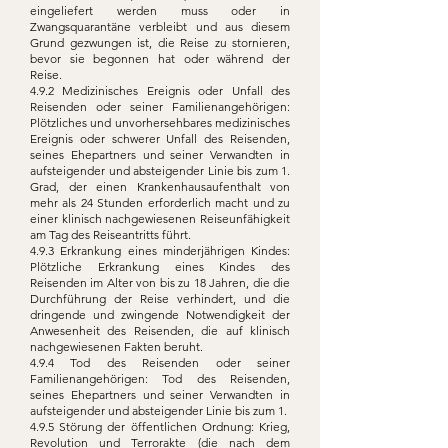
eingeliefert werden muss oder in
Zwangsquarantäne verbleibt und aus diesem
Grund gezwungen ist, die Reise zu stornieren,
bevor sie begonnen hat oder während der
Reise.
4.9.2 Medizinisches Ereignis oder Unfall des
Reisenden oder seiner Familienangehörigen:
Plötzliches und unvorhersehbares medizinisches
Ereignis oder schwerer Unfall des Reisenden,
seines Ehepartners und seiner Verwandten in
aufsteigender und absteigender Linie bis zum 1.
Grad, der einen Krankenhausaufenthalt von
mehr als 24 Stunden erforderlich macht und zu
einer klinisch nachgewiesenen Reiseunfähigkeit
am Tag des Reiseantritts führt.
4.9.3 Erkrankung eines minderjährigen Kindes:
Plötzliche Erkrankung eines Kindes des
Reisenden im Alter von bis zu 18 Jahren, die die
Durchführung der Reise verhindert, und die
dringende und zwingende Notwendigkeit der
Anwesenheit des Reisenden, die auf klinisch
nachgewiesenen Fakten beruht.
4.9.4 Tod des Reisenden oder seiner
Familienangehörigen: Tod des Reisenden,
seines Ehepartners und seiner Verwandten in
aufsteigender und absteigender Linie bis zum 1.
4.9.5 Störung der öffentlichen Ordnung: Krieg,
Revolution und Terrorakte (die nach dem