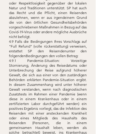
oder Respektlosigkeit gegenüber der lokalen
Natur und Traditionen unterstützt. SP hat auch
das Recht und die Pflicht, einen Reisenden
abzulehnen, wenn er aus irgendeinem Grund
die von den örtlichen Gesundheitsbehörden
vorgeschriebenen Maßnahmen in Bezug auf das
Covid-19-Virus oder andere mögliche Ausbrüche
nicht befolgt.
4.9 Falls die Bedingungen Ihres Vorschlags auf
"Full Refund" (volle rückerstattung) verweisen,
erstattet SP den Reisendenunter den
folgendenBedingungen den vollen Betrag:
4.9.1 Pandemie-Situation: Vorzeitige
Stornierung, Änderung des Reisedatums oder
Unterbrechung der Reise aufgrund höherer
Gewalt, die sich aus einer von den zuständigen
Behörden erklärten Pandemie-Situation ergibt.
In diesem Zusammenhang wird unter höherer
Gewalt verstanden, wenn nach diagnostischen
Zusatztests im Rahmen einer Pandemie (wenn
diese in einem Krankenhaus oder in einem
zertifizierten Labor durchgeführt werden) ein
positives Ergebnis vorliegt, das die Infektion des
Reisenden mit einer ansteckenden Krankheit
oder eines Mitglieds des Haushalts des
Reisenden (Personen, die in einem
gemeinsamen Haushalt leben, werden als
solche betrachtet) beweist, ins Krankenhaus