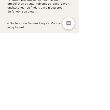
ermöglichen es uns, Probleme zu identifizieren
und Lösungen zu finden, um ein besseres
Surferlebnis zu bieten.
6. Sollte ich die Verwendung von Cookies
akzeptieren?
Gemäß der geltenden Gesetzgebung dürfen
unsere Websites mit Ausnahme von unbedingt
erforderlichen Cookies und Leistungs-Cookies
nur mit ausdrücklicher vorheriger Zustimmung
des Besuchers Cookies verwenden.
Es ist wichtig zu wissen, dass die Verwendung
von Cookies für das korrekte Funktionieren der
gesamten Website unerlässlich ist, weshalb wir
empfehlen, sie zu akzeptieren.
7. Cookie-Verwaltung
Durch die Nutzung der Websites von Splendid
Evasion stimmen Sie der Verwendung von
Cookies gemäß dieser Richtlinie zu.
Alternativ dazu ermöglichen die meisten
Browser die Kontrolle über die auf den Geräten
eines Besuchers gespeicherten Cookies sowie
deren sofortige Löschung, wenn der Benutzer